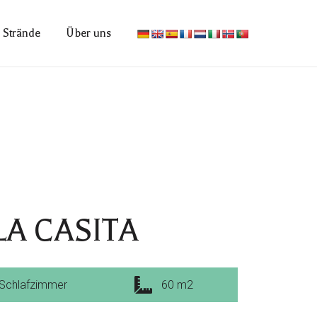
Strände
Über uns
A CASITA
 Schlafzimmer
60 m2