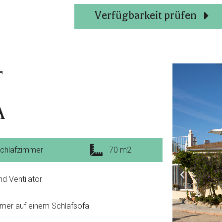
Verfügbarkeit prüfen
T
A
Schlafzimmer
70 m2
d Ventilator
mmer auf einem
Schlafsofa