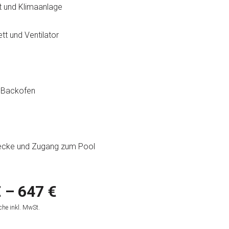
t und Klimaanlage
t und Ventilator
d Backofen
eecke und Zugang zum Pool
 – 647 €
he inkl. MwSt.