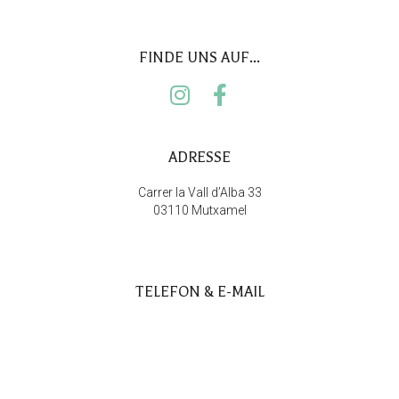
FINDE UNS AUF...
ADRESSE
Carrer la Vall d’Alba 33
03110 Mutxamel
TELEFON & E-MAIL
(+34) 965 221 327
info@evita-costablanca.com