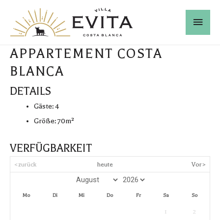
APPARTEMENT COSTA
BLANCA
DETAILS
Gäste:
4
Größe:
70m²
VERFÜGBARKEIT
<zurück
heute
Vor>
Mo
Di
Mi
Do
Fr
Sa
So
1
2