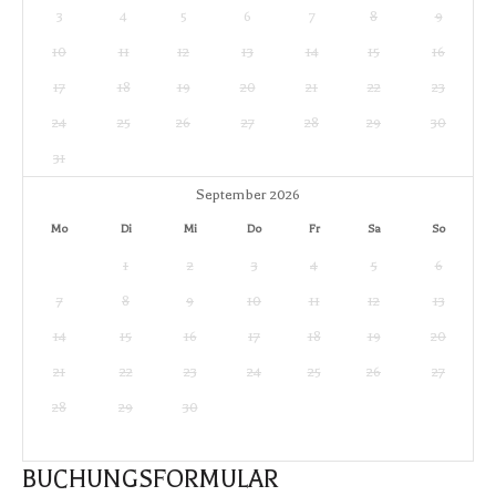
3
4
5
6
7
8
9
10
11
12
13
14
15
16
17
18
19
20
21
22
23
24
25
26
27
28
29
30
31
September 2026
Mo
Di
Mi
Do
Fr
Sa
So
1
2
3
4
5
6
7
8
9
10
11
12
13
14
15
16
17
18
19
20
21
22
23
24
25
26
27
28
29
30
BUCHUNGSFORMULAR